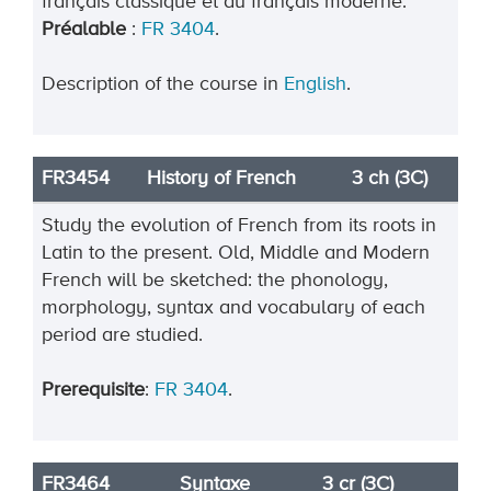
français classique et du français moderne.
Préalable
:
FR 3404
.
Description of the course in
English
.
FR3454
History of French
3 ch (3C)
Study the evolution of French from its roots in
Latin to the present. Old, Middle and Modern
French will be sketched: the phonology,
morphology, syntax and vocabulary of each
period are studied.
Prerequisite
:
FR 3404
.
FR3464
Syntaxe
3 cr (3C)