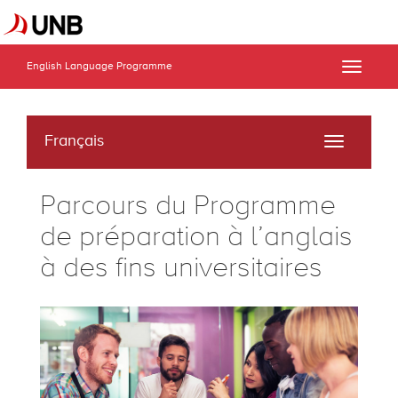
English Language Programme
Toggle
naviga
Français
Toggle
navigati
Parcours du Programme
de préparation à l’anglais
à des fins universitaires