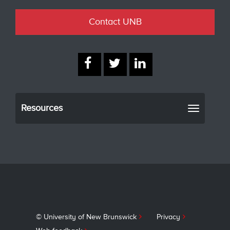
Contact UNB
Resources
Toggle
navigati
© University of New Brunswick
Privacy