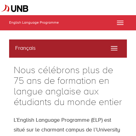
English Language Programme
Toggle
naviga
Français
Toggle
navigati
Nous célébrons plus de
75 ans de formation en
langue anglaise aux
étudiants du monde entier
L’English Language Programme (ELP) est
situé sur le charmant campus de l’University